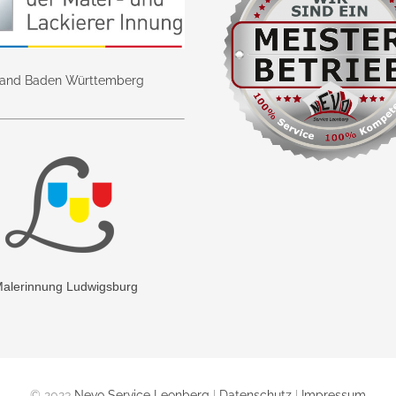
band Baden Württemberg
alerinnung Ludwigsburg
© 2023
Nevo Service Leonberg
|
Datenschutz
|
Impressum